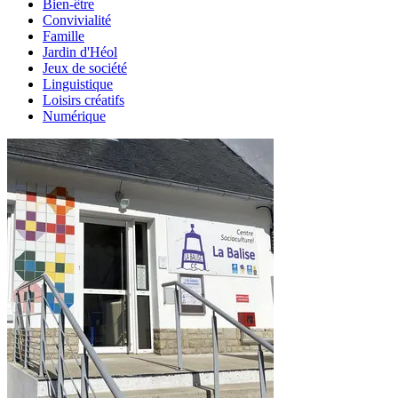
Bien-être
Convivialité
Famille
Jardin d'Héol
Jeux de société
Linguistique
Loisirs créatifs
Numérique