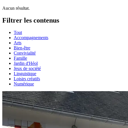
Aucun résultat.
Filtrer les contenus
Tout
Accompagnements
Arts
Bien-être
Convivialité
Famille
Jardin d'Héol
Jeux de société
Linguistique
Loisirs créatifs
Numérique