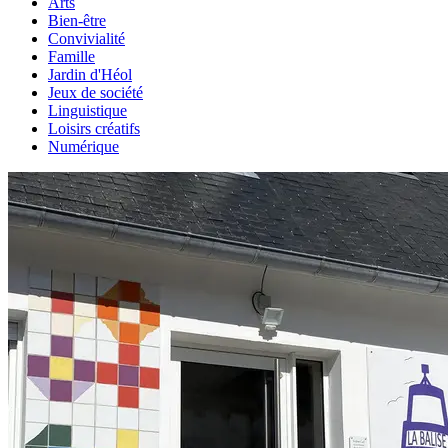
Arts
Bien-être
Convivialité
Famille
Jardin d'Héol
Jeux de société
Linguistique
Loisirs créatifs
Numérique