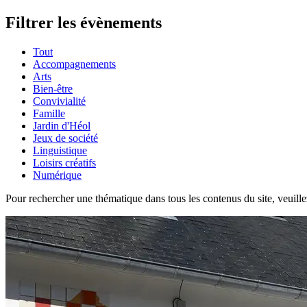
Filtrer les évènements
Tout
Accompagnements
Arts
Bien-être
Convivialité
Famille
Jardin d'Héol
Jeux de société
Linguistique
Loisirs créatifs
Numérique
Pour rechercher une thématique dans tous les contenus du site, veuillez